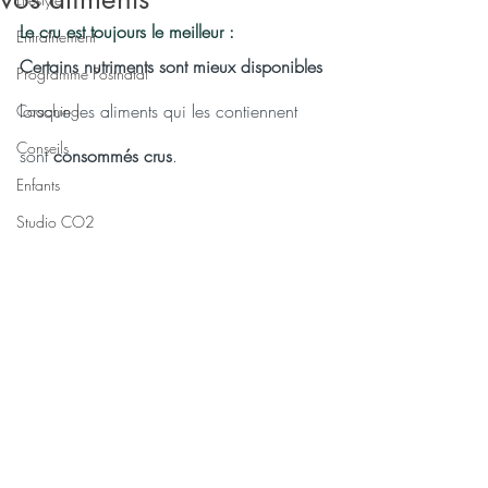
Le cru est toujours le meilleur :
Entraînement
Certains nutriments sont mieux disponibles
Programme Postnatal
lorsque les aliments qui les contiennent 
Coaching
Conseils
sont 
consommés crus
.
Enfants
Studio CO2