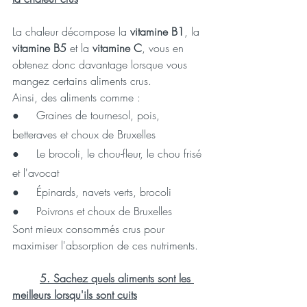
La chaleur décompose la 
vitamine B1
, la 
vitamine B5
 et la 
vitamine C
, vous en 
obtenez donc davantage lorsque vous 
mangez certains aliments crus.
Ainsi, des aliments comme :
●     
Graines de tournesol, pois, 
betteraves et choux de Bruxelles 
●     
Le brocoli, le chou-fleur, le chou frisé 
et l'avocat 
●     
Épinards, navets verts, brocoli
●     
Poivrons et choux de Bruxelles 
Sont mieux consommés crus pour 
maximiser l'absorption de ces nutriments.
5. Sachez quels aliments sont les 
meilleurs lorsqu'ils sont cuits