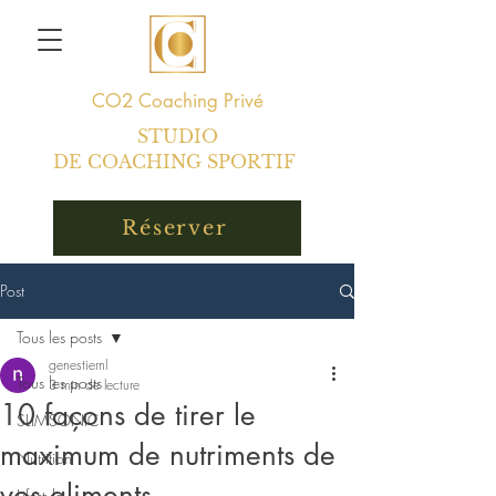
CO2
Coaching Privé
STUDIO
DE COACHING SPORTIF
Réserver
Post
Tous les posts
genestiernl
Tous les posts
3 min de lecture
10 façons de tirer le
SLIMSONIC
maximum de nutriments de
Nutrition
vos aliments
Lifestyle