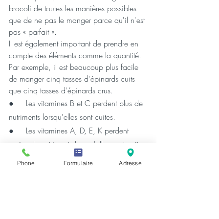
brocoli de toutes les manières possibles 
que de ne pas le manger parce qu'il n'est 
pas « parfait ». 
Il est également important de prendre en 
compte des éléments comme la quantité. 
Par exemple, il est beaucoup plus facile 
de manger cinq tasses d'épinards cuits 
que cinq tasses d'épinards crus.
●     
Les vitamines B et C perdent plus de 
nutriments lorsqu'elles sont cuites.
●     
Les vitamines A, D, E, K perdent 
moins de nutriments lorsqu'elles sont cuites.
Phone
Formulaire
Adresse
8. Ne négligez pas les aliments 
surgelés
Les fruits et légumes surgelés ou en 
conserve sont utiles lorsque vous êtes 