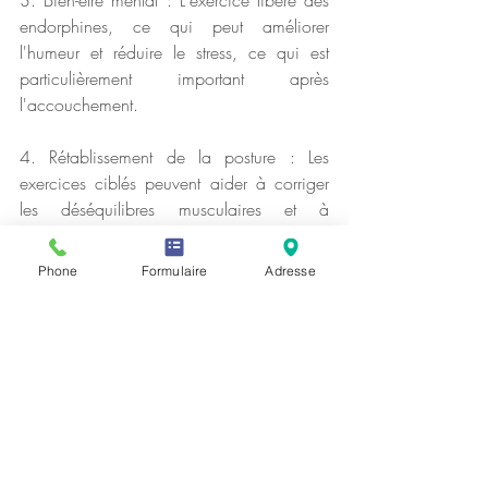
endorphines, ce qui peut améliorer 
l'humeur et réduire le stress, ce qui est 
particulièrement important après 
l'accouchement.
4. Rétablissement de la posture : Les 
exercices ciblés peuvent aider à corriger 
les déséquilibres musculaires et à 
améliorer la posture, ce qui peut être altéré 
par la grossesse.
Phone
Formulaire
Adresse
5. Socialisation : Aller à la salle de sport 
peut être une opportunité de rencontrer 
d'autres mamans et de partager des 
expériences similaires.
6. Augmentation de l'énergie : L'exercice 
régulier peut aider à lutter contre la fatigue 