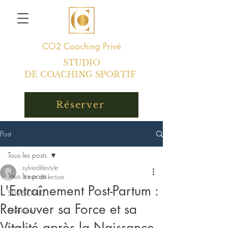
CO2
Coaching Privé
STUDIO
DE COACHING SPORTIF
Réserver
Post
Tous les posts
sylviedlifestyle
Tous les posts
3 min de lecture
L'Entraînement Post-Partum :
SLIMSONIC
Retrouver sa Force et sa
Nutrition
Vitalité après la Naissance
Lifestyle