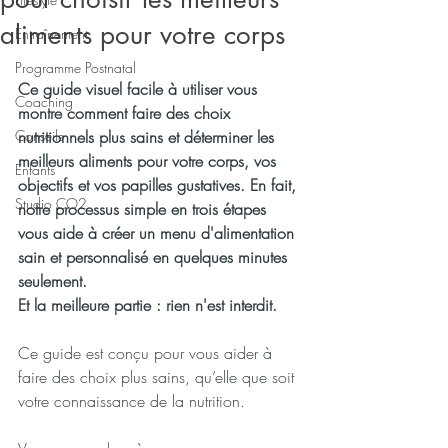
aliments pour votre corps
Entraînement
Programme Postnatal
Ce guide visuel facile à utiliser vous 
Coaching
montre comment faire des choix 
Conseils
nutritionnels plus sains et déterminer les 
meilleurs aliments pour votre corps, vos 
Enfants
objectifs et vos papilles gustatives. En fait, 
Studio CO2
notre processus simple en trois étapes 
vous aide à créer un menu d'alimentation 
sain et personnalisé en quelques minutes 
seulement.
Et la meilleure partie : rien n'est interdit.
Ce guide est conçu pour vous aider à 
faire des choix plus sains, qu’elle que soit 
votre connaissance de la nutrition.