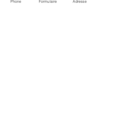
Phone
Formulaire
Adresse
N'hésitez pas à venir nous poser des 
questions, nos Coach sportifs sont 
certifiés Précision Nutrition coach !