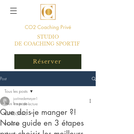
CO2
Coaching Privé
STUDIO
DE COACHING SPORTIF
Réserver
Post
Tous les posts
justinedemeyer1
Tous les posts
1 min de lecture
Que dois-je manger ?!
SLIMSONIC
Notre guide en 3 étapes
Nutrition
pour choisir les meilleurs
Lifestyle