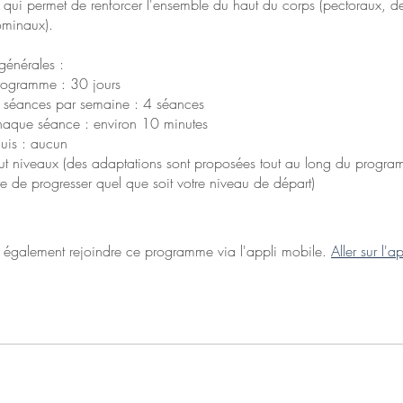
, qui permet de renforcer l'ensemble du haut du corps (pectoraux, de
ominaux).
générales :
rogramme : 30 jours
 séances par semaine : 4 séances
haque séance : environ 10 minutes
quis : aucun
out niveaux (des adaptations sont proposées tout au long du progra
e de progresser quel que soit votre niveau de départ)
également rejoindre ce programme via l'appli mobile.
Aller sur l'ap