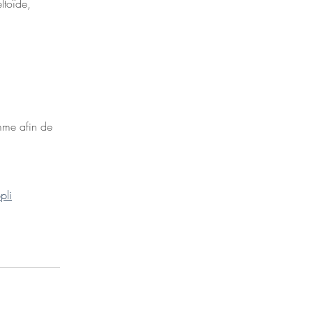
ltoïde,
mme afin de
pli