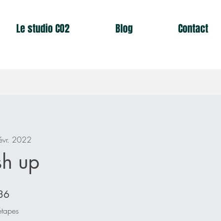
Le studio CO2
Blog
Contact
évr. 2022
sh up
36 étapes
36
étapes