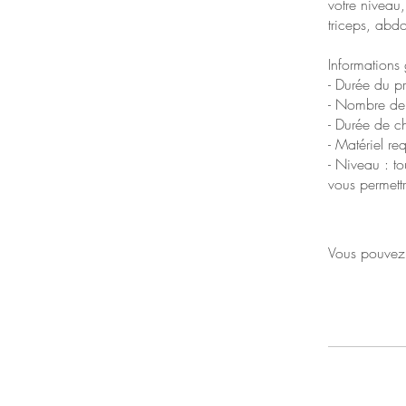
votre niveau
triceps, abd
Informations 
- Durée du p
- Nombre de
- Durée de c
- Matériel re
- Niveau : t
vous permettr
Vous pouvez 