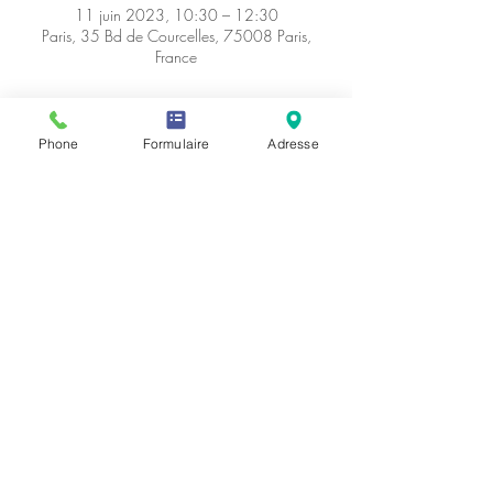
11 juin 2023, 10:30 – 12:30
Paris, 35 Bd de Courcelles, 75008 Paris,
France
À propos de l'événement
Phone
Formulaire
Adresse
Relevez le défi du 1000M run au parc 
Monceau à Paris ! 🏃💪
 Inscrivez-vous pour cette course passionnante 
ouverte à tous les niveaux. Venez profiter du 
magnifique cadre du parc Monceau et testez 
votre endurance et votre vitesse sur cette 
distance courte mais intense. Ne manquez pas 
cette occasion unique de vous surpasser ! 🌳🎉
Partager cet événement