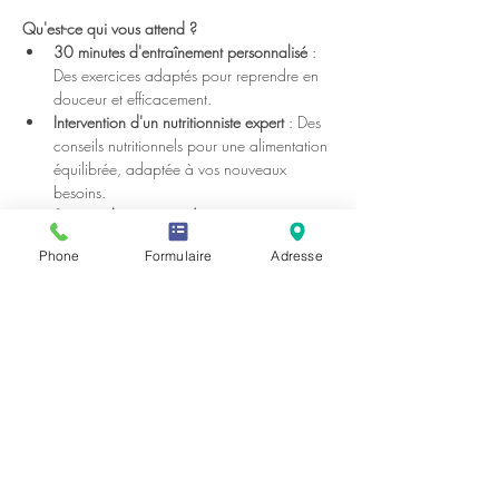
Qu'est-ce qui vous attend ?
30 minutes d'entraînement personnalisé
 : 
Des exercices adaptés pour reprendre en 
douceur et efficacement.
Intervention d'un nutritionniste expert
 : Des 
conseils nutritionnels pour une alimentation 
équilibrée, adaptée à vos nouveaux 
besoins.
Session de questions/réponses
 : Posez 
toutes vos questions et partagez vos 
Phone
Formulaire
Adresse
expériences.
Une collation saine et délicieuse
 : Parce 
que se retrouver autour d'une bonne 
collation fait aussi partie du bien-être !
Pourquoi participer ?
 Cette séance est plus 
qu'un entraînement, c'est un moment pour vous, 
pour prendre soin de votre corps et de votre 
esprit, tout en rencontrant d'autres mamans qui 
partagent vos expériences et vos défis.
Afficher plus