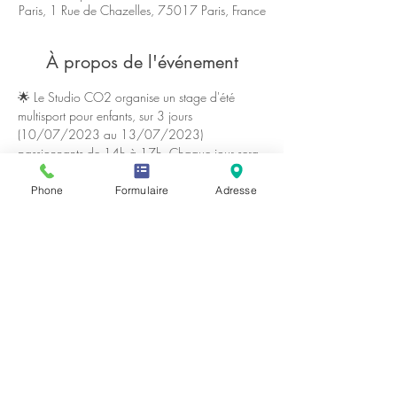
Paris, 1 Rue de Chazelles, 75017 Paris, France
À propos de l'événement
🌟 Le Studio CO2 organise un stage d'été 
multisport pour enfants, sur 3 jours 
(10/07/2023 au 13/07/2023) 
passionnants de 14h à 17h. Chaque jour sera 
rempli d'activités physiques diverses, d'ateliers 
artistiques et créatifs stimulants, et se conclura 
Phone
Formulaire
Adresse
par un moment convivial autour d'un goûter 
délicieux. 
Programme
 :
Pour les 8-12 ans
 :
14h30 - 15h30 : activités sportives, 
artistiques et créatives
15h30 - 16h : goûter
Afficher plus