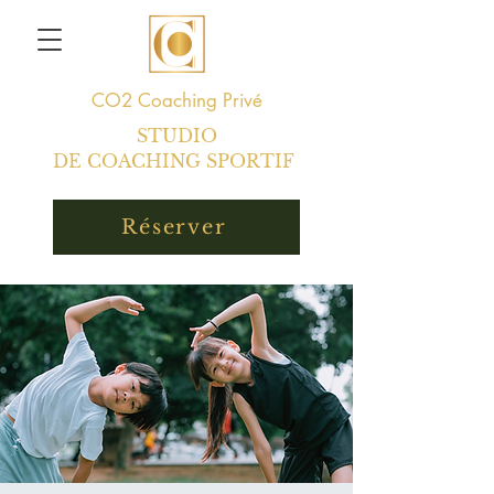
CO2
Coaching Privé
STUDIO
DE COACHING SPORTIF
Réserver