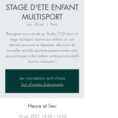
STAGE D'ETE ENFANT
MULTISPORT
lun. 10 juil.
  |  
Paris
Rejoignez-nous cet été au Studio CO2 pour un
stage multisport réservé aux enfants où ces-
derniers pourront se dépenser, découvrir de
nouvelles activités sportives passionnantes ainsi
que participer à des ateliers artistiques et créatifs
tout en s'amusant !
Les inscriptions sont closes
Voir d'autres événements
Heure et lieu
10 juil. 2023, 14:30 – 16:00