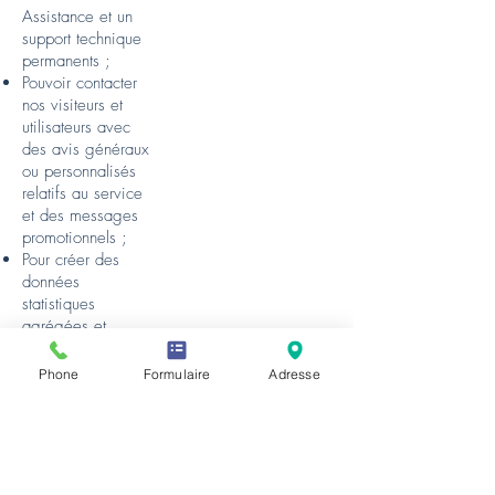
Assistance et un
support technique
permanents ;
Pouvoir contacter
nos visiteurs et
utilisateurs avec
des avis généraux
ou personnalisés
relatifs au service
et des messages
promotionnels ;
Pour créer des
données
statistiques
agrégées et
d'autres
informations non
Phone
Formulaire
Adresse
personnelles
agrégées et/ou
déduites, que
nous ou nos
partenaires