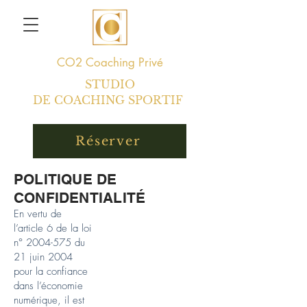
CO2
Coaching Privé
STUDIO
DE COACHING SPORTIF
Réserver
POLITIQUE DE
CONFIDENTIALITÉ
En vertu de
l’article 6 de la loi
n°
2004-575
du
21 juin 2004
pour la confiance
dans l’économie
numérique, il est