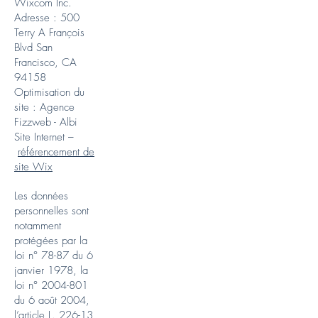
Wixcom Inc.
Adresse : 500
Terry A François
Blvd San
Francisco, CA
94158
Optimisation du
site : Agence
Fizzweb - Albi
Site Internet –
référencement de
site Wix
Les données
personnelles sont
notamment
protégées par la
loi n° 78-87 du 6
janvier 1978, la
loi n°
2004-801
du 6 août 2004,
l’article L. 226-13