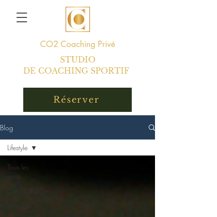
CO2
Coaching Privé
STUDIO
DE COACHING SPORTIF
Réserver
Blog
Lifestyle
Tous les
posts
SLIMSONIC
Nutrition