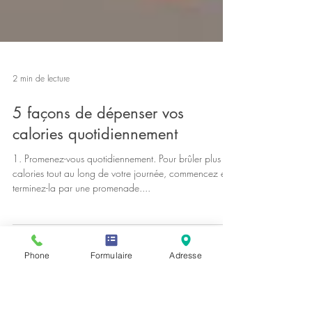
2 min de lecture
5 façons de dépenser vos
calories quotidiennement
1. Promenez-vous quotidiennement. Pour brûler plus de
calories tout au long de votre journée, commencez et
Phone
Formulaire
Adresse
terminez-la par une promenade....