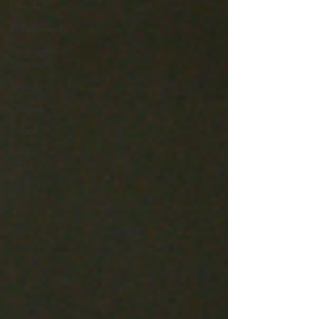
Lifestyle
Entraînement
Programme
Postnatal
Coaching
Conseils
Enfants
Studio
CO2