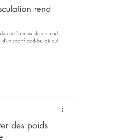
culation rend
du que "la musculation rend
e d'un sportif bodybuildé qui
er des poids
e