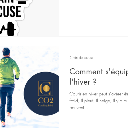
2 min de lecture
Comment s'équip
l'hiver ?
Courir en hiver peut s'avérer êtr
froid, il pleut, il neige, il y a
peuvent...