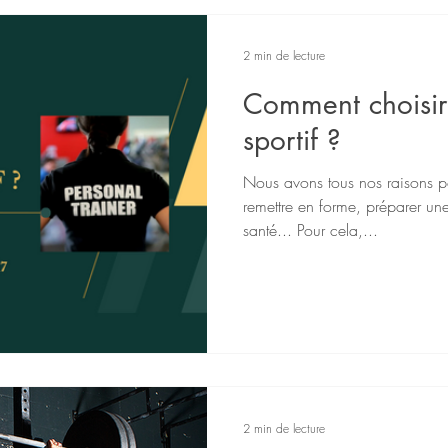
2 min de lecture
Comment choisir
sportif ?
Nous avons tous nos raisons p
remettre en forme, préparer un
santé... Pour cela,...
2 min de lecture