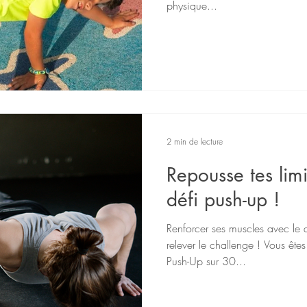
physique...
2 min de lecture
Repousse tes limi
défi push-up !
Renforcer ses muscles avec le 
relever le challenge ! Vous êtes
Push-Up sur 30...