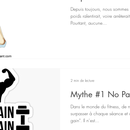
Depuis toujours, nous sommes 
poids ralentirait, voire arrêter
Pourtant, aucune...
2 min de lecture
Mythe #1 No Pa
Dans le monde du fitness, de n
surpasser à chaque séance et 
gain". Il n'est...