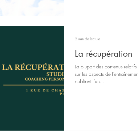
2 min de lecture
La récupération
La plupart des contenus relatif
sur les aspects de l’entraînemen
oubliant l’un...