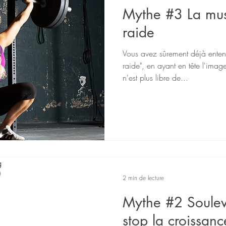
Mythe #3 La mus
raide
Vous avez sûrement déjà enten
raide", en ayant en tête l'imag
n'est plus libre de...
2 min de lecture
Mythe #2 Soulev
stop la croissanc