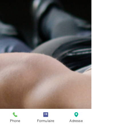
Phone
Formulaire
Adresse