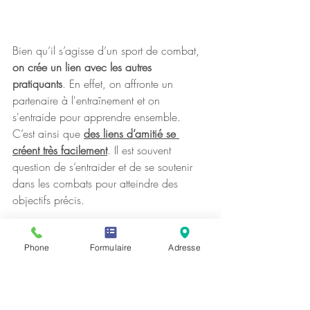
Bien qu’il s’agisse d’un sport de combat, 
on crée un lien avec les autres 
pratiquants
. En effet, on affronte un 
partenaire à l'entraînement et on 
s'entraide pour apprendre ensemble. 
C’est ainsi que 
des liens d’amitié se 
créent très facilement
. Il est souvent 
question de s’entraider et de se soutenir 
dans les combats pour atteindre des 
objectifs précis. 
Travailler ensemble et pratiquer des 
Phone
Formulaire
Adresse
exercices en commun sont d'excellents 
moyens pour se sentir appartenir à un 
groupe
. 
Avec un sport de combat, il n’est donc 