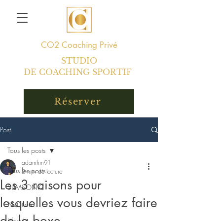
CO2
Coaching Privé
STUDIO
DE COACHING SPORTIF
Réserver
Post
Tous les posts
adamhrn91
Tous les posts
2 min de lecture
Les 3 raisons pour
SLIMSONIC
lesquelles vous devriez faire
Nutrition
de la boxe
Lifestyle