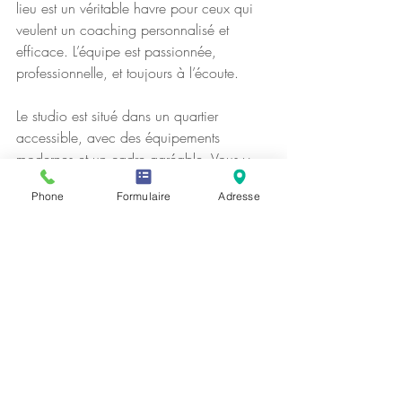
lieu est un véritable havre pour ceux qui 
veulent un coaching personnalisé et 
efficace. L’équipe est passionnée, 
professionnelle, et toujours à l’écoute.
Le studio est situé dans un quartier 
accessible, avec des équipements 
modernes et un cadre agréable. Vous y 
trouverez tout ce dont vous avez besoin 
Phone
Formulaire
Adresse
pour progresser rapidement et 
durablement.
N’attendez plus pour franchir le pas ! 
Réservez votre première séance et vivez 
l’expérience unique du coaching en 
studio CO2 innovant.
Adoptez un mode de vie 