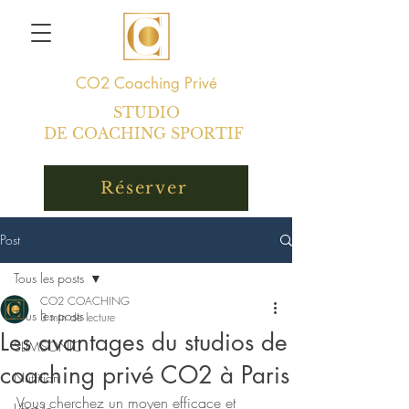
CO2
Coaching Privé
STUDIO
DE COACHING SPORTIF
Réserver
Post
Tous les posts
CO2 COACHING
Tous les posts
3 min de lecture
Les avantages du studios de
SLIMSONIC
coaching privé CO2 à Paris
Nutrition
Vous cherchez un moyen efficace et 
Lifestyle