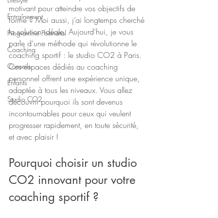
motivant pour atteindre vos objectifs de 
Entraînement
forme ? Moi aussi, j’ai longtemps cherché 
la solution idéale. Aujourd’hui, je vous 
Programme Postnatal
parle d’une méthode qui révolutionne le 
Coaching
coaching sportif : le studio CO2 à Paris. 
Conseils
Ces espaces dédiés au coaching 
personnel offrent une expérience unique, 
Enfants
adaptée à tous les niveaux. Vous allez 
Studio CO2
découvrir pourquoi ils sont devenus 
incontournables pour ceux qui veulent 
progresser rapidement, en toute sécurité, 
et avec plaisir !
Pourquoi choisir un studio 
CO2 innovant pour votre 
coaching sportif ?