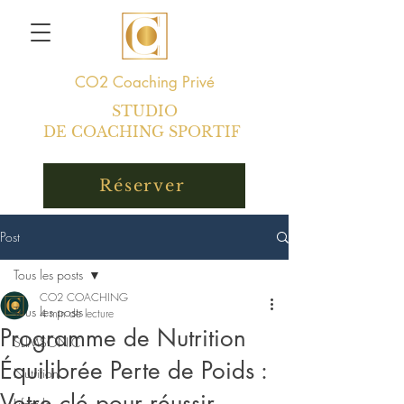
CO2
Coaching Privé
STUDIO
DE COACHING SPORTIF
Réserver
Post
Tous les posts
CO2 COACHING
Tous les posts
4 min de lecture
Programme de Nutrition
SLIMSONIC
Équilibrée Perte de Poids :
Nutrition
Votre clé pour réussir
Lifestyle