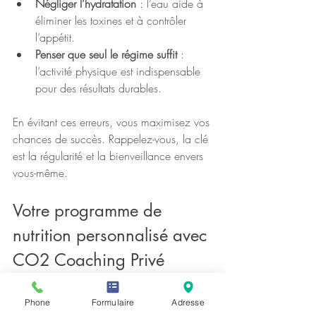
Négliger l’hydratation
 : l’eau aide à 
éliminer les toxines et à contrôler 
l’appétit.
Penser que seul le régime suffit
 : 
l’activité physique est indispensable 
pour des résultats durables.
En évitant ces erreurs, vous maximisez vos 
chances de succès. Rappelez-vous, la clé 
est la régularité et la bienveillance envers 
vous-même.
Votre programme de 
nutrition personnalisé avec 
CO2 Coaching Privé
Chez CO2 Coaching Privé, nous savons 
Phone
Formulaire
Adresse
que chaque personne est unique. C’est 