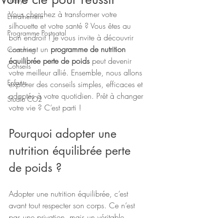
Vous cherchez à transformer votre 
Entraînement
silhouette et votre santé ? Vous êtes au 
Programme Postnatal
bon endroit ! Je vous invite à découvrir 
comment un 
programme de nutrition 
Coaching
équilibrée perte de poids
 peut devenir 
Conseils
votre meilleur allié. Ensemble, nous allons 
Enfants
explorer des conseils simples, efficaces et 
adaptés à votre quotidien. Prêt à changer 
Studio CO2
votre vie ? C’est parti !
Pourquoi adopter une 
nutrition équilibrée perte 
de poids ?
Adopter une nutrition équilibrée, c’est 
avant tout respecter son corps. Ce n’est 
pas une privation, mais un véritable 